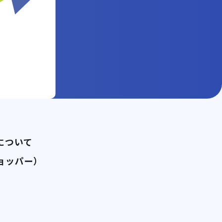
。
について
ョッパー）