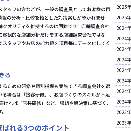
2025
スタッフの方などが、一般の調査員としてお客様の目
2025
情報の分析・比較を軸とした対策案しか導かれませ
舗クオリティを維持するのは困難です。店舗調査会社
2024
て客観的な店舗分析だけをする店舗調査会社ではな
2024
でスタッフやお店の能力値を項目毎にデータ化してく
2024
2024
2024
きる
2024
するための研修や個別指導も実施できる調査会社を選
2024
いる場合は「接客研修」、お店づくりのスキルが不足
2024
が悪ければ「店長研修」など、課題や解決策に基づく、
す。
2023
2023
選ばれる3つのポイント