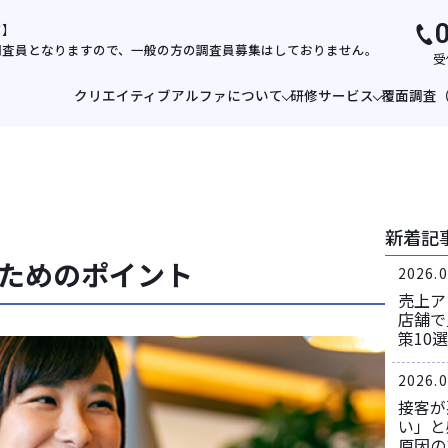
て】
調査員となりますので、一般の方の調査員募集はしておりません。
受
クリエイティブアルファについて
研修サービス
覆面調査
新着記
ためのポイント
2026.0
売上ア
店舗で
策10選
2026.0
接客が
い」と
原因の