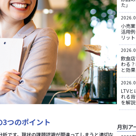
た」
2026.0
小売業
活用例
リット
2026.0
飲食店
わる？
と効果
2026.0
LTV
れる背
を解説
の3つのポイント
月別ア
分析です。現状の課題認識が間違ってしまうと適切な