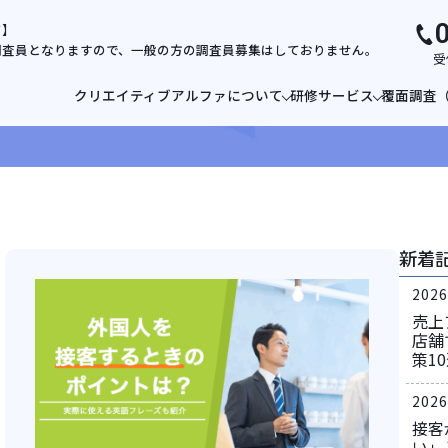
て】
調査員となりますので、一般の方の調査員募集はしておりません。
受
クリエイティブアルファについて
研修サービス
覆面調査
新着
2026
売上
店舗
策1
2026
接客
い」