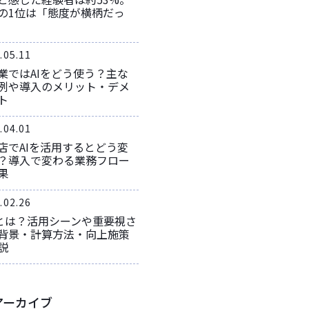
の1位は「態度が横柄だっ
.05.11
業ではAIをどう使う？主な
例や導入のメリット・デメ
ト
.04.01
店でAIを活用するとどう変
？導入で変わる業務フロー
果
.02.26
Vとは？活用シーンや重要視さ
背景・計算方法・向上施策
説
アーカイブ