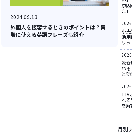
原因
た」
2024.09.13
2026
外国人を接客するときのポイントは？実
小売
際に使える英語フレーズも紹介
活用
リッ
2026
飲食
わる
と効
2026
LT
れる
を解
月別