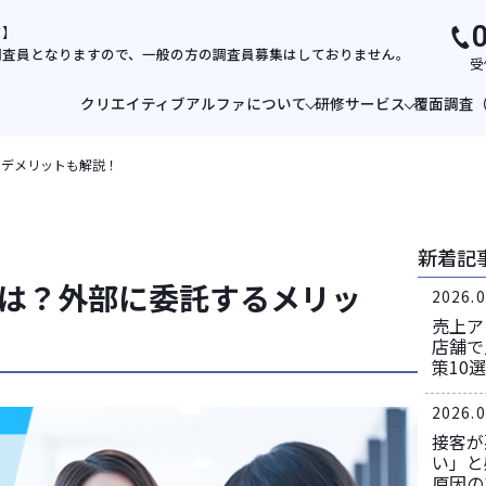
て】
調査員となりますので、一般の方の調査員募集はしておりません。
受
クリエイティブアルファについて
研修サービス
覆面調査
・デメリットも解説！
新着記
は？外部に委託するメリッ
2026.0
売上ア
店舗で
策10選
2026.0
接客が
い」と
原因の